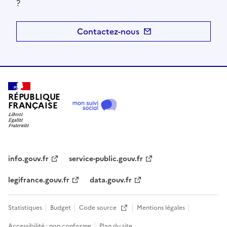
?
Contactez-nous
RÉPUBLIQUE
FRANÇAISE
info.gouv.fr
service-public.gouv.fr
legifrance.gouv.fr
data.gouv.fr
Statistiques
Budget
Code source
Mentions légales
Ouvre une nouvelle fenêtre
Accessibilité : non conforme
Plan du site